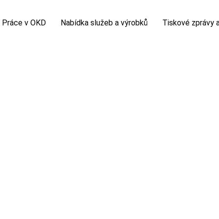
Práce v OKD
Nabídka služeb a výrobků
Tiskové zprávy a
á firma
Volná pracovní místa
Sortiment kameniva
Tiskové zprávy
nikatelské projekty
Potřebuji vyřídit
Sortiment uhlí
Horník
polečnosti
Kolektivní smlouva
Chemická laboratoř
Fotogalerie
zprávy
Nová šichta
Video
 prohlídka
slovník