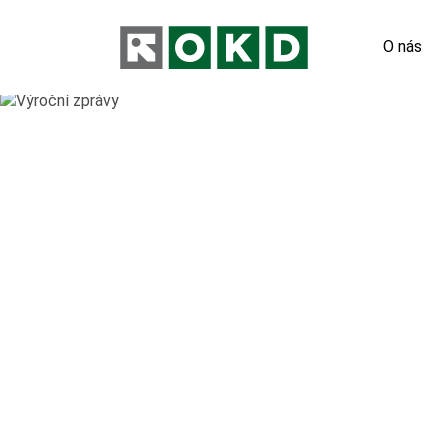
O nás
Odpovědn
Nové pod
Orgány s
Výroční 
Virtuální
Hornický 