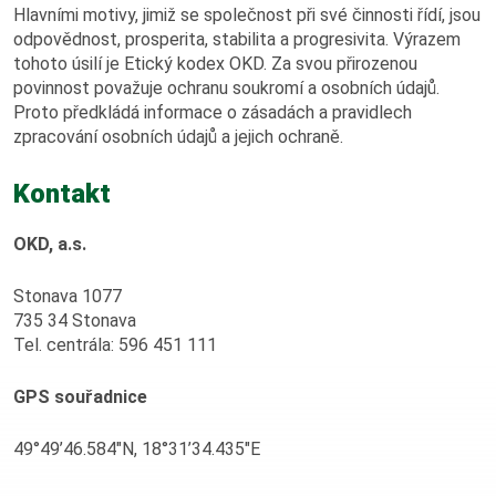
Hlavními motivy, jimiž se společnost při své činnosti řídí, jsou
odpovědnost, prosperita, stabilita a progresivita. Výrazem
tohoto úsilí je Etický kodex OKD. Za svou přirozenou
povinnost považuje ochranu soukromí a osobních údajů.
Nabídka služeb a výrobků
Proto předkládá informace o zásadách a pravidlech
zpracování osobních údajů a jejich ochraně.
Sortiment kameniva
Kontakt
Sortiment uhlí
OKD, a.s.
Chemická laboratoř
Stonava 1077
735 34 Stonava
Tel. centrála: 596 451 111
Tiskové zprávy a aktuality
GPS souřadnice
49°49’46.584″N, 18°31’34.435″E
Tiskové zprávy