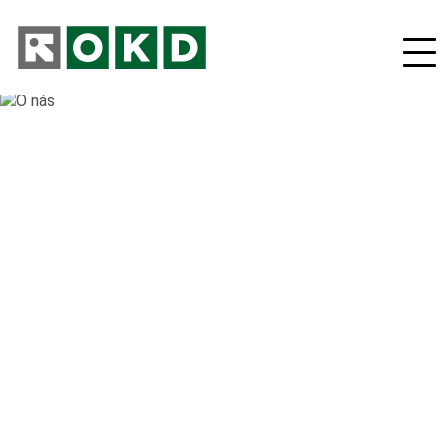
O nás
Odpovědná firma
Nové podnikatelské projekty
Orgány společnosti