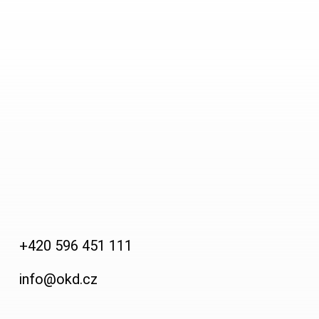
Horník
Fotogalerie
Video
Kontakty
+420 596 451 111
info@okd.cz