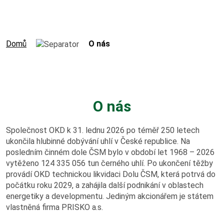
Výroční zprávy
Virtuální prohlídka
Domů
O nás
Hornický slovník
O nás
Práce v OKD
Společnost OKD k 31. lednu 2026 po téměř 250 letech
Volná pracovní místa
ukončila hlubinné dobývání uhlí v České republice. Na
posledním činném dole ČSM bylo v období let 1968 – 2026
Potřebuji vyřídit
vytěženo 124 335 056 tun černého uhlí. Po ukončení těžby
provádí OKD technickou likvidaci Dolu ČSM, která potrvá do
počátku roku 2029, a zahájila další podnikání v oblastech
Kolektivní smlouva
energetiky a developmentu.
Jediným akcionářem je státem
vlastněná firma PRISKO a.s.
Nová šichta