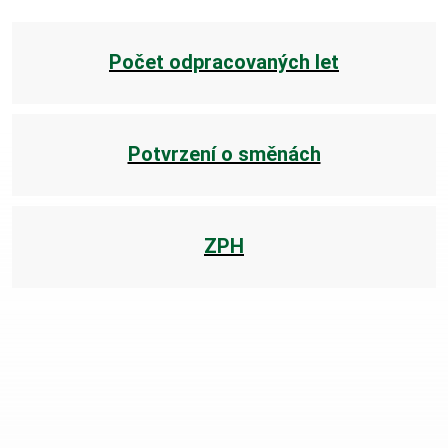
Počet odpracovaných let
Nabídka služeb a výrobků
Sortiment kameniva
Potvrzení o směnách
Sortiment uhlí
ZPH
Chemická laboratoř
Tiskové zprávy a aktuality
Tiskové zprávy