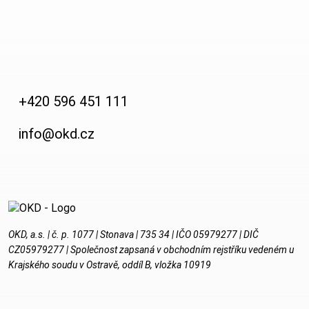
Horník
Fotogalerie
Video
+420 596 451 111
info@okd.cz
Kontakty
OKD, a.s. | č. p. 1077 | Stonava | 735 34 | IČO 05979277 | DIČ
CZ05979277 | Společnost zapsaná v obchodním rejstříku vedeném u
Krajského soudu v Ostravě, oddíl B, vložka 10919