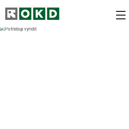
O nás
Odpovědná firma
Nové podnikatelské projekty
Orgány společnosti