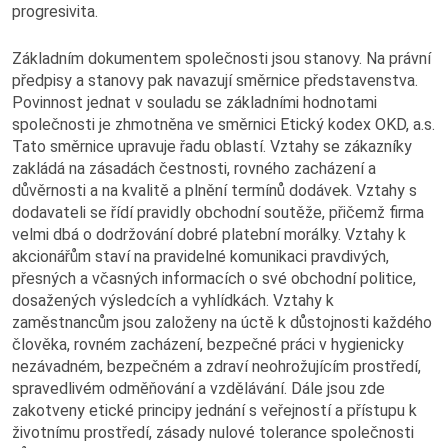
progresivita.
Základním dokumentem společnosti jsou stanovy. Na právní
předpisy a stanovy pak navazují směrnice představenstva.
Nabídka služeb a výrobků
Povinnost jednat v souladu se základními hodnotami
společnosti je zhmotněna ve směrnici Etický kodex OKD, a.s.
Sortiment kameniva
Tato směrnice upravuje řadu oblastí. Vztahy se zákazníky
zakládá na zásadách čestnosti, rovného zacházení a
důvěrnosti a na kvalitě a plnění termínů dodávek. Vztahy s
Sortiment uhlí
dodavateli se řídí pravidly obchodní soutěže, přičemž firma
velmi dbá o dodržování dobré platební morálky. Vztahy k
Chemická laboratoř
akcionářům staví na pravidelné komunikaci pravdivých,
přesných a včasných informacích o své obchodní politice,
dosažených výsledcích a vyhlídkách. Vztahy k
zaměstnancům jsou založeny na úctě k důstojnosti každého
člověka, rovném zacházení, bezpečné práci v hygienicky
Tiskové zprávy a aktuality
nezávadném, bezpečném a zdraví neohrožujícím prostředí,
spravedlivém odměňování a vzdělávání. Dále jsou zde
Tiskové zprávy
zakotveny etické principy jednání s veřejností a přístupu k
životnímu prostředí, zásady nulové tolerance společnosti