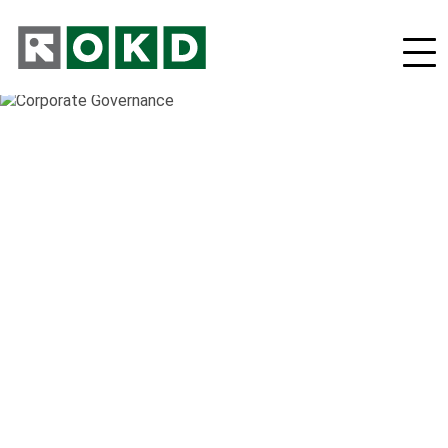
O nás
Odpovědná firma
Nové podnikatelské projekty
Orgány společnosti