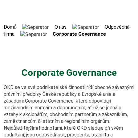
Výroční zprávy
Virtuální prohlídka
Domů
O nás
Odpovědná
firma
Corporate Governance
Hornický slovník
Práce v OKD
Corporate Governance
Volná pracovní místa
OKD se ve své podnikatelské činnosti řídí obecně závaznými
právními předpisy České republiky a Evropské unie a
Potřebuji vyřídit
zásadami Corporate Governance, které odpovídají
mezinárodním normám a doporučením, ať už se jedná o
vztahy k akcionářům, obchodním partnerům a zákazníkům,
Kolektivní smlouva
zaměstnancům či státním a regionálním orgánům.
Nejdůležitějšími hodnotami, které OKD sleduje při svém
Nová šichta
podnikání, jsou odpovědnost, prosperita, stabilita a