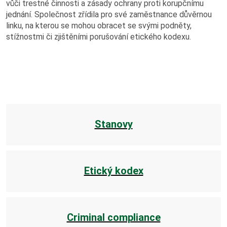
vůči trestné činnosti a zásady ochrany proti korupčnímu
Horník
jednání. Společnost zřídila pro své zaměstnance důvěrnou
linku, na kterou se mohou obracet se svými podněty,
Fotogalerie
stížnostmi či zjištěními porušování etického kodexu.
Video
Kontakty
Stanovy
Etický kodex
Criminal compliance