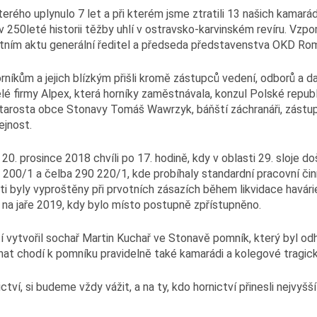
erého uplynulo 7 let a při kterém jsme ztratili 13 našich kamarád
 v 250leté historii těžby uhlí v ostravsko-karvinském revíru. Vz
ietním aktu generální ředitel a předseda představenstva OKD Rom
orníkům a jejich blízkým přišli kromě zástupců vedení, odborů a 
é firmy Alpex, která horníky zaměstnávala, konzul Polské repub
starosta obce Stonavy Tomáš Wawrzyk, báňští záchranáři, zástup
ejnost.
20. prosince 2018 chvíli po 17. hodině, kdy v oblasti 29. sloje d
200/1 a čelba 290 220/1, kde probíhaly standardní pracovní čin
oběti byly vyproštěny při prvotních zásazích během likvidace havári
i na jaře 2019, kdy bylo místo postupně zpřístupněno.
 vytvořil sochař Martin Kuchař ve Stonavě pomník, který byl odha
ínat chodí k pomníku pravidelně také kamarádi a kolegové tragick
rnictví, si budeme vždy vážit, a na ty, kdo hornictví přinesli nejv