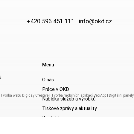
+420 596 451 111
info@okd.cz
Menu
|
O nás
Práce v OKD
Tvorba webu Digiday Creative
|
Tvorba mobilních aplikací PepiApp
|
Digitální panely
Nabídka služeb a výrobků
Tiskové zprávy a aktuality
Kontakty