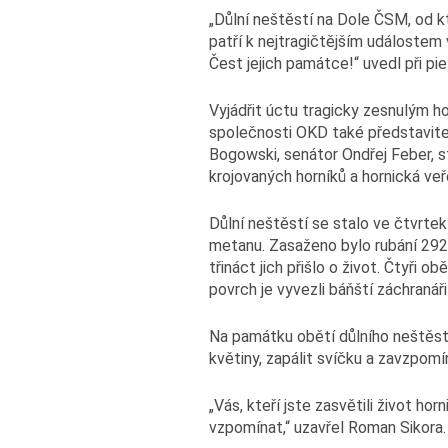
„Důlní neštěstí na Dole ČSM, od kt
patří k nejtragičtějším událostem
Čest jejich památce!“ uvedl při p
Vyjádřit úctu tragicky zesnulým h
společnosti OKD také představitel
Bogowski, senátor Ondřej Feber, 
krojovaných horníků a hornická veř
Důlní neštěstí se stalo ve čtvrtek 
metanu. Zasaženo bylo rubání 292 
třináct jich přišlo o život. Čtyři 
povrch je vyvezli báňští záchranář
Na památku obětí důlního neštěstí
květiny, zapálit svíčku a zavzpom
„Vás, kteří jste zasvětili život ho
vzpomínat,“ uzavřel Roman Sikora.