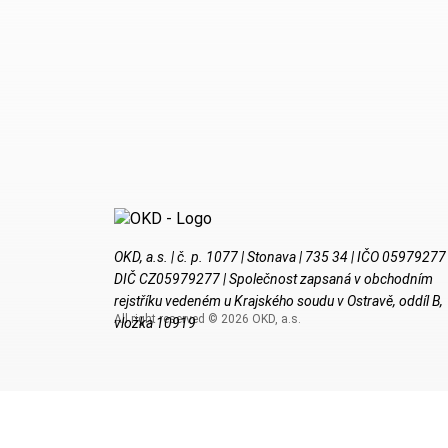
OKD, a.s. | č. p. 1077 | Stonava | 735 34 | IČO 05979277 
DIČ CZ05979277 | Společnost zapsaná v obchodním
rejstříku vedeném u Krajského soudu v Ostravě, oddíl B,
All right reserved © 2026 OKD, a.s.
vložka 10919