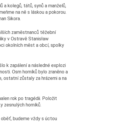
ů a kolegů, tátů, synů a manželů,
pomeňme na ně s láskou a pokorou.
an Sikora.
dalších zaměstnanců těžební
liky v Ostravě Stanisław
ci okolních měst a obcí, spolky
ošlo k zapálení a následné explozi
nosti. Osm horníků bylo zraněno a
e, ostatní zůstaly za hrázemi a na
len rok po tragédii. Položit
y zesnulých horníků.
yšší oběť, budeme vždy s úctou