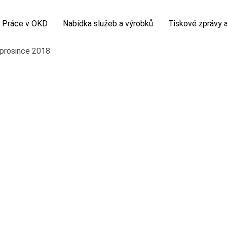
Práce v OKD
Nabídka služeb a výrobků
Tiskové zprávy a
á firma
Volná pracovní místa
Sortiment kameniva
Tiskové zprávy
nikatelské projekty
Potřebuji vyřídit
Sortiment uhlí
Horník
polečnosti
Kolektivní smlouva
Chemická laboratoř
Fotogalerie
zprávy
Nová šichta
Video
 prohlídka
slovník