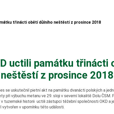
mátku třinácti obětí důlního neštěstí z prosince 2018
 uctili památku třinácti 
neštěstí z prosince 2018
s se uskutečnil pietní akt na památku dvanácti polských a jedn
ety při výbuchu metanu ve 29. sloji v severní lokalitě Dolu ČSM
í v tuzemské historii uctili zástupci těžební společnosti OKD a 
l vytvořen v upomínku této události.