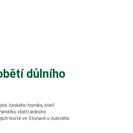
obětí důlního
oho českého horníka, kteří
. Památku obětí jednoho
jejich hosté ve Stonavě u žulového