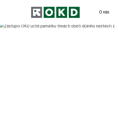
O nás
Odpovědn
Nové pod
Orgány s
Výroční 
Virtuální
Hornický 