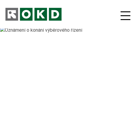
O nás
Odpovědná firma
Nové podnikatelské projekty
Orgány společnosti