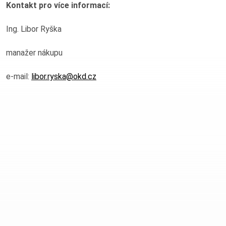
Kontakt pro více informací:
Ing. Libor Ryška
Nabídka služeb a výrobků
manažer nákupu
Sortiment kameniva
e-mail:
libor.ryska@okd.cz
Sortiment uhlí
Chemická laboratoř
Tiskové zprávy a aktuality
Tiskové zprávy