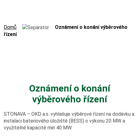
Výroční zprávy
Virtuální prohlídka
Domů
Oznámení o konání výběrového
řízení
Hornický slovník
Práce v OKD
Volná pracovní místa
Oznámení o konání
výběrového řízení
Potřebuji vyřídit
STONAVA – OKD a.s. vyhlašuje výběrové řízení na dodávku a
Kolektivní smlouva
instalaci bateriového úložiště (BESS) o výkonu 20 MW a
využitelné kapacitě min 40 MW.
Nová šichta