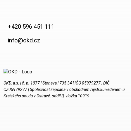
Horník
Fotogalerie
+420 596 451 111
Video
info@okd.cz
Kontakty
OKD, a.s. | č. p. 1077 | Stonava | 735 34 | IČO 05979277 | DIČ
CZ05979277 | Společnost zapsaná v obchodním rejstříku vedeném u
Krajského soudu v Ostravě, oddíl B, vložka 10919