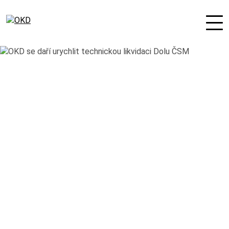
O nás
Odpovědná firma
Nové podnikatelské projekty
Orgány společnosti