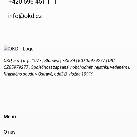
+420 596 451 111
info@okd.cz
OKD, a.s. | č. p. 1077 | Stonava | 735 34 | IČO 05979277 | DIČ
CZ05979277 | Společnost zapsaná v obchodním rejstříku vedeném u
Krajského soudu v Ostravě, oddíl B, vložka 10919
Menu
O nás