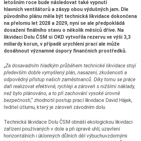
letošním roce bude následovat také vypnutí
hlavních
ventilátorů a zásyp obou výdušných jam. Dle
původního plánu měla být technická likvidace dokončena
na přelomu let 2028 a 2029, nyní se ale předpokládá
Nabídka služeb a výrobků
dosažení finálního stavu o několik měsíců dříve. Na
likvidaci Dolu ČSM si OKD vytvořila rezervu ve výši 3,3
miliardy korun, v případě urychlení prací ale může
Sortiment kameniva
dosáhnout významné úspory finančních prostředků.
Sortiment uhlí
„
Za dosavadním hladkým průběhem technické likvidace stojí
především dobře vymyšlený plán, nasazení, zkušenosti a
Chemická laboratoř
odpovědný přístup našich zaměstnanců. Díky tomu se práce
daří realizovat efektivně, rychleji a zároveň s nižšími náklady,
než bylo plánováno, a to při zachování vysoké úrovně
bezpečnosti
,“ zhodnotil postup prací likvidace David Hájek,
ředitel útlumu, který je zároveň závodním dolu.
Tiskové zprávy a aktuality
Technická likvidace Dolu ČSM obnáší ekologickou likvidaci
Tiskové zprávy
zařízení používaných v dole a při úpravě uhlí, uzavření
horizontálních i úklonných důlních děl výbuchuvzdornými