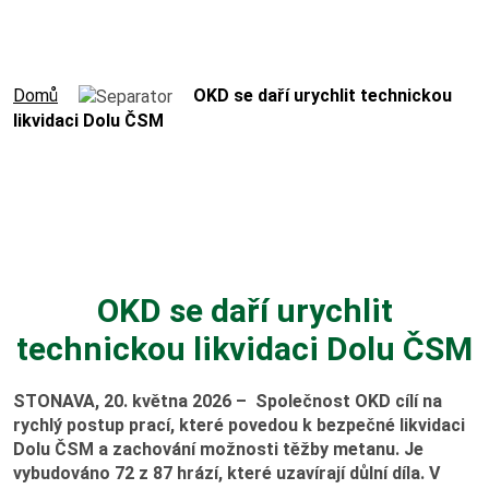
Výroční zprávy
Virtuální prohlídka
Domů
OKD se daří urychlit technickou
likvidaci Dolu ČSM
Hornický slovník
Práce v OKD
Volná pracovní místa
OKD se daří urychlit
technickou likvidaci Dolu ČSM
Potřebuji vyřídit
STONAVA, 20. května 2026 –
Společnost OKD cílí na
Kolektivní smlouva
rychlý postup prací, které povedou k bezpečné likvidaci
Dolu ČSM a zachování možnosti těžby metanu. Je
vybudováno 72 z 87 hrází, které uzavírají důlní díla. V
Nová šichta