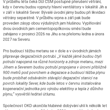
V průběhu léta čeká Důl ČSM postupné přerušení větrání,
kdy v červnu budou vypnuty hlavní ventilátory v lokalitě Jih a
v září v lokalitě Sever. Bývalé úvodní jámy budou při likvidaci
větrány separátně. V průběhu srpna a září pak bude
proveden zásyp obou výdušných jam hlušinou. Vyplňování
dvou úvodních jam cementopopílkovou směsí bude
zahájeno v prosinci 2026 na Jihu a na přelomu ledna a února
2027 na Severu.
Pro budoucí těžbu metanu se v dole a v úvodních jámách
připravuje degazačních potrubí. „
V každé jámě budou čtyři
potrubí napojená na různé horizonty a zdroje metanu, mezi
Jihem a Severem budou potrubí propojena v úrovni přibližně
900 metrů pod povrchem a degazace a budoucí těžba plynu
bude probíhat odsáváním stávající degazační stanicí na
povrch lokality Sever, kde bude letos v červnu instalována
kogenerační jednotka pro výrobu elektřiny a tepla z důlního
plynu,“
vysvětlil ředitel útlumu.
Společnost OKD ukončila hlubinné dobývání uhlí k několik let