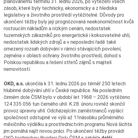
plánovanému termínu 31. lednu 2026, po vytěžení všech
zásob, které byly technicky, ekonomicky a z hlediska
legislativy a životního prostředí vytěžitelné. Důvody pro
ukončení těžby byly její prognózovaná neekonomičnost kvůli
rostoucím nákladům a nízkým cenám, nedostatek
tuzemských zákazníků pro energetické i koksovatelné uhlí,
nedostatek lidských zdrojů a v neposlední řadě také
omezený rozsah dobývání v rámci stávajících povolení,
zejména v oblasti ochrany životního prostředí, dohod s
Polskou republikou a řešení střetů zájmů s majiteli
nemovitostí.
OKD, a.s.
ukončila k 31. lednu 2026 po téměř 250 letech
hlubinné dobývání uhlí v České republice. Na posledním
činném dole ČSM bylo v období let 1968 – 2026 vytěženo
124 335 056 tun černého uhlí. K 28. únoru rovněž skončil
provoz úpravny uhlí. Odcházejícím zaměstnanců vyplácí
společnost odstupné ve výši až 11násobku průměrného
měsíčního výdělku a prostřednictvím programu Nová šichta
jim pomáhá najít novou práci. Po ukončení těžby provádí
OKD technickou likvidaci Dolu ČSM a zahájila
další