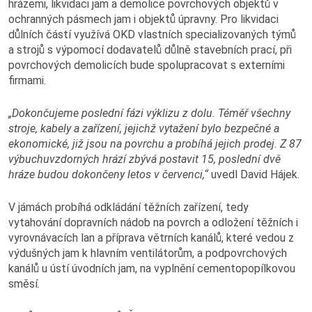
hrázemi, likvidaci jam a demolice povrchových objektů v
Horník
ochranných pásmech jam i objektů úpravny. Pro likvidaci
důlních částí využívá OKD vlastních specializovaných týmů
Fotogalerie
a strojů s výpomocí dodavatelů důlně stavebních prací, při
povrchových demolicích bude spolupracovat s externími
firmami.
Video
„Dokončujeme poslední fázi výklizu z dolu. Téměř všechny
stroje, kabely a zařízení, jejichž vytažení bylo bezpečné a
ekonomické, již jsou na povrchu a probíhá jejich prodej. Z 87
Kontakty
výbuchuvzdorných hrází zbývá postavit 15,
poslední dvě
hráze budou dokončeny letos v červenci,
“
uvedl David Hájek.
V jámách probíhá odkládání těžních zařízení, tedy
vytahování dopravních nádob na povrch a odložení těžních i
vyrovnávacích lan a příprava větrních kanálů, které vedou z
výdušných jam k hlavním ventilátorům, a podpovrchových
kanálů u ústí úvodních jam, na vyplnění ce­mentopopílkovou
směsí.