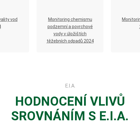
ality vod
Monitoring chemismu
Monitori
4
podzemní a povrchové
vody v úložištích
těžebních odpadů 2024
E.I.A.
HODNOCENÍ
VLIVŮ
SROVNÁNÍM
S E.I.A.