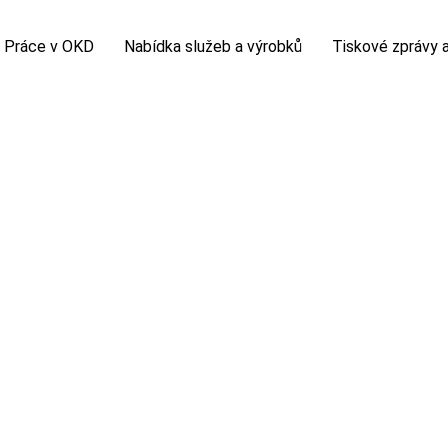
Práce v OKD
Nabídka služeb a výrobků
Tiskové zprávy a
á firma
Volná pracovní místa
Sortiment kameniva
Tiskové zprávy
nikatelské projekty
Potřebuji vyřídit
Sortiment uhlí
Horník
polečnosti
Kolektivní smlouva
Chemická laboratoř
Fotogalerie
zprávy
Nová šichta
Video
 prohlídka
slovník