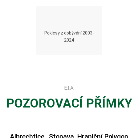
Poklesy z dobývání 2003-
2024
E.I.A.
POZOROVACÍ PŘÍMKY
Albrechtice, Stonava, Hraniční Polygon