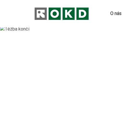
O nás
Odpovědn
Nové pod
Orgány s
Výroční 
Virtuální
Hornický 