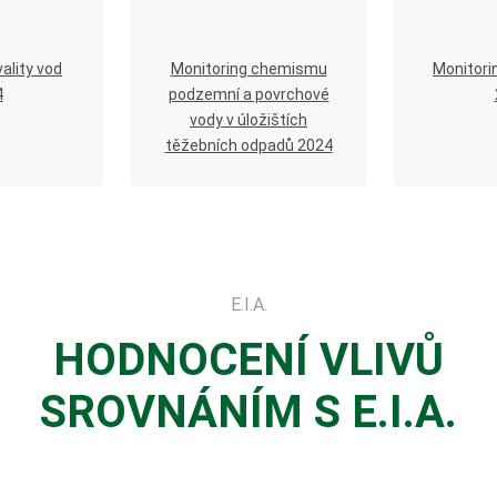
ality vod
Monitoring chemismu
Monitori
4
podzemní a povrchové
vody v úložištích
těžebních odpadů 2024
E.I.A.
HODNOCENÍ
VLIVŮ
SROVNÁNÍM
S E.I.A.