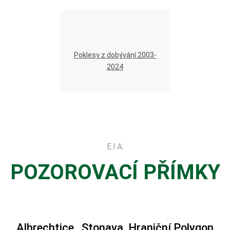
Poklesy z dobývání 2003-
2024
E.I.A.
POZOROVACÍ PŘÍMKY
Albrechtice, Stonava, Hraniční Polygon