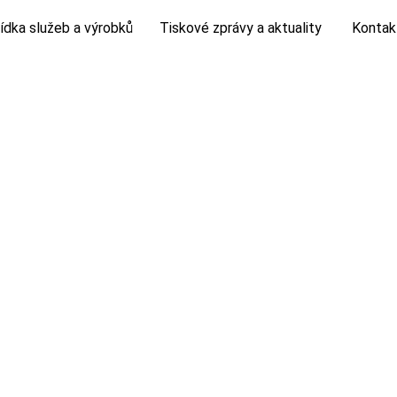
ídka služeb a výrobků
Tiskové zprávy a aktuality
Kontak
timent kameniva
Tiskové zprávy
timent uhlí
Horník
mická laboratoř
Fotogalerie
Video