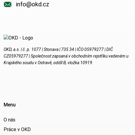
info@okd.cz
OKD, a.s. | č. p. 1077 | Stonava | 735 34 | IČO 05979277 | DIČ
CZ05979277 | Společnost zapsaná v obchodním rejstříku vedeném u
Krajského soudu v Ostravě, oddíl B, vložka 10919
Menu
O nás
Práce v OKD