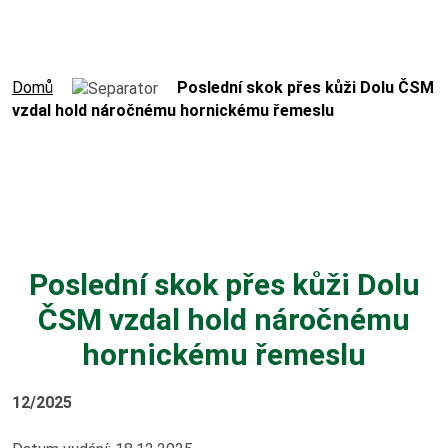
Výroční zprávy
Virtuální prohlídka
Domů
Poslední skok přes kůži Dolu ČSM
vzdal hold náročnému hornickému řemeslu
Hornický slovník
Práce v OKD
Volná pracovní místa
Poslední skok přes kůži Dolu
ČSM vzdal hold náročnému
Potřebuji vyřídit
hornickému řemeslu
Kolektivní smlouva
12/2025
Nová šichta