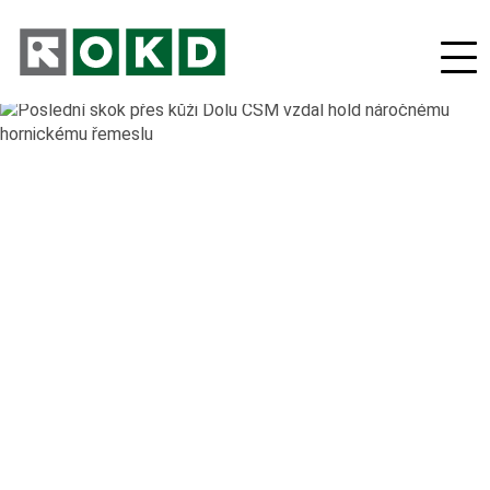
O nás
Odpovědná firma
Nové podnikatelské projekty
Orgány společnosti