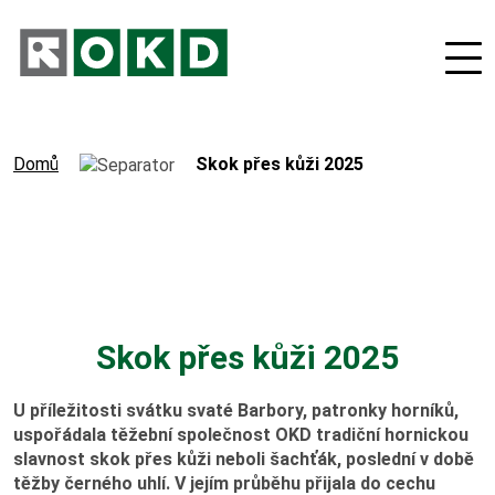
Domů
Skok přes kůži 2025
O nás
Odpovědná firma
Skok přes kůži 2025
Nové podnikatelské projekty
U příležitosti svátku svaté Barbory, patronky horníků,
uspořádala těžební společnost OKD tradiční hornickou
Orgány společnosti
slavnost skok přes kůži neboli šachťák, poslední v době
těžby černého uhlí. V jejím průběhu přijala do cechu