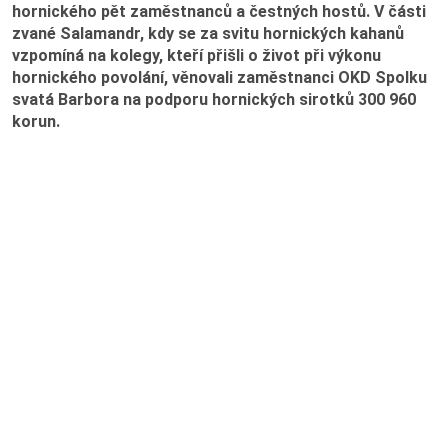
Výroční zprávy
hornického pět zaměstnanců a čestných hostů. V části
zvané Salamandr, kdy se za svitu hornických kahanů
vzpomíná na kolegy, kteří přišli o život při výkonu
Virtuální prohlídka
hornického povolání, věnovali zaměstnanci OKD Spolku
svatá Barbora na podporu hornických sirotků 300 960
Hornický slovník
korun.
Práce v OKD
Volná pracovní místa
Potřebuji vyřídit
Kolektivní smlouva
Nová šichta