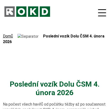
Domů
Poslední vozík Dolu ČSM 4. února
2026
O nás
Odpovědná firma
Poslední vozík Dolu ČSM 4.
Nové podnikatelské projekty
února 2026
Orgány společnosti
Na počest všech havířů od počátku těžby až po současnost