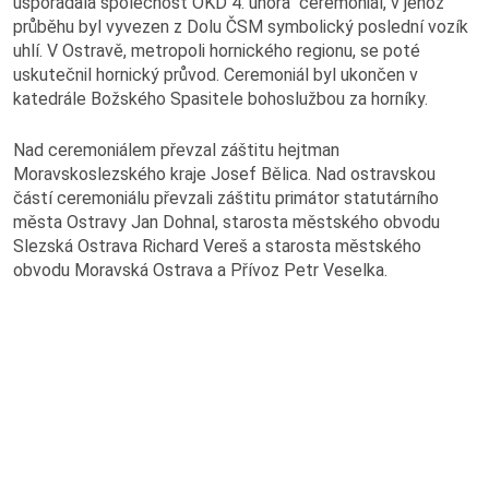
uspořádala společnost OKD 4. února ceremoniál, v jehož
Výroční zprávy
průběhu byl vyvezen z Dolu ČSM symbolický poslední vozík
uhlí. V Ostravě, metropoli hornického regionu, se poté
Virtuální prohlídka
uskutečnil hornický průvod. Ceremoniál byl ukončen v
katedrále Božského Spasitele bohoslužbou za horníky.
Hornický slovník
Nad ceremoniálem převzal záštitu hejtman
Moravskoslezského kraje Josef Bělica. Nad ostravskou
částí ceremoniálu převzali záštitu primátor statutárního
města Ostravy Jan Dohnal, starosta městského obvodu
Práce v OKD
Slezská Ostrava Richard Vereš a starosta městského
obvodu Moravská Ostrava a Přívoz Petr Veselka.
Volná pracovní místa
Potřebuji vyřídit
Kolektivní smlouva
Nová šichta