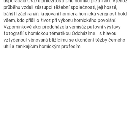
uspořádala OKD u příležitosti Dne horníků pietní akt, v jehož
Výroční zprávy
průběhu vzdali zástupci těžební společnosti, její hosté,
báňští záchranáři, krojovaní horníci a hornická veřejnost hold
Virtuální prohlídka
všem, kdo přišli o život při výkonu hornického povolání.
Vzpomínkové akci předcházela vernisáž putovní výstavy
fotografií s hornickou tématikou Odcházíme… s hlavou
Hornický slovník
vztyčenou! věnovaná blížícímu se ukončení těžby černého
uhlí a zanikajícím hornickým profesím.
Práce v OKD
Volná pracovní místa
Potřebuji vyřídit
Kolektivní smlouva
Nová šichta