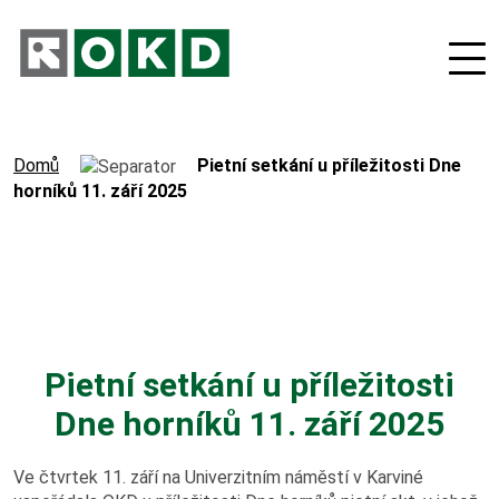
Domů
Pietní setkání u příležitosti Dne
horníků 11. září 2025
O nás
Odpovědná firma
Pietní setkání u příležitosti
Nové podnikatelské projekty
Dne horníků 11. září 2025
Orgány společnosti
Ve čtvrtek 11. září na Univerzitním náměstí v Karviné