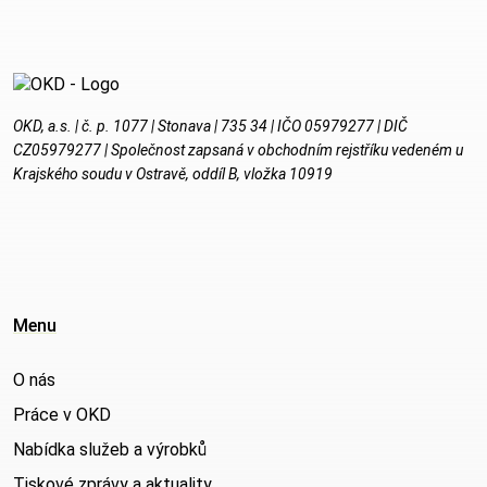
OKD, a.s. | č. p. 1077 | Stonava | 735 34 | IČO 05979277 | DIČ
CZ05979277 | Společnost zapsaná v obchodním rejstříku vedeném u
Krajského soudu v Ostravě, oddíl B, vložka 10919
Menu
O nás
Práce v OKD
Nabídka služeb a výrobků
Tiskové zprávy a aktuality