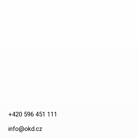
Horník
Fotogalerie
Video
Kontakty
+420 596 451 111
info@okd.cz