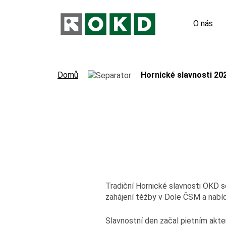
O nás
Odpovědn
Domů
Hornické slavnosti 20
Nové pod
Orgány s
Výroční 
Virtuální
Hornický 
Tradiční Hornické slavnosti OKD s
zahájení těžby v Dole ČSM a nabí
Slavnostní den začal pietním akte