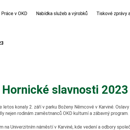
Práce v OKD
Nabídka služeb a výrobků
Tiskové zprávy a
á firma
Volná pracovní místa
Sortiment kameniva
Tiskové zprávy
23
nikatelské projekty
Potřebuji vyřídit
Sortiment uhlí
Horník
polečnosti
Kolektivní smlouva
Chemická laboratoř
Fotogalerie
zprávy
Nová šichta
Video
 prohlídka
Hornické slavnosti 2023
slovník
e letos konaly 2. září v parku Boženy Němcové v Karviné. Oslavy 
dly nejen rodinám zaměstnanců OKD kulturní a zábavný program.
m na Univerzitním náměstí v Karviné, kde vedení a odbory spole