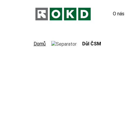
O nás
Odpovědn
Domů
Důl ČSM
Nové pod
Orgány s
Výroční 
Virtuální
Hornický 