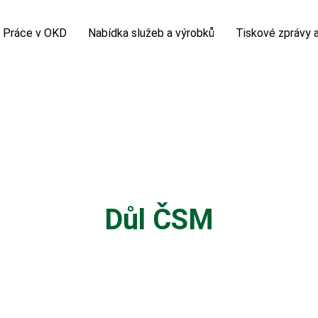
Práce v OKD
Nabídka služeb a výrobků
Tiskové zprávy a
á firma
Volná pracovní místa
Sortiment kameniva
Tiskové zprávy
nikatelské projekty
Potřebuji vyřídit
Sortiment uhlí
Horník
polečnosti
Kolektivní smlouva
Chemická laboratoř
Fotogalerie
zprávy
Nová šichta
Video
 prohlídka
Důl ČSM
slovník