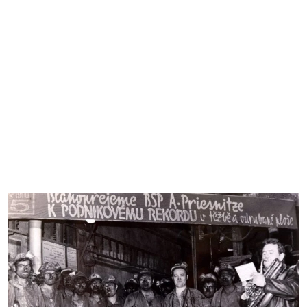
Nabídka služeb a výrobků
Sortiment kameniva
Sortiment uhlí
Chemická laboratoř
Tiskové zprávy a aktuality
Tiskové zprávy