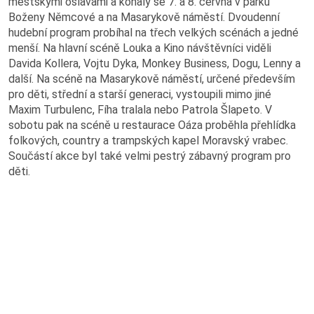
městskými oslavami a konaly se 7. a 8. června v parku
Výroční zprávy
Boženy Němcové a na Masarykově náměstí. Dvoudenní
hudební program probíhal na třech velkých scénách a jedné
Virtuální prohlídka
menší. Na hlavní scéně Louka a Kino návštěvníci viděli
Davida Kollera, Vojtu Dyka, Monkey Business, Dogu, Lenny a
další. Na scéně na Masarykově náměstí, určené především
Hornický slovník
pro děti, střední a starší generaci, vystoupili mimo jiné
Maxim Turbulenc, Fíha tralala nebo Patrola Šlapeto. V
sobotu pak na scéně u restaurace Oáza proběhla přehlídka
folkových, country a trampských kapel Moravský vrabec.
Práce v OKD
Součástí akce byl také velmi pestrý zábavný program pro
děti.
Volná pracovní místa
Potřebuji vyřídit
Kolektivní smlouva
Nová šichta