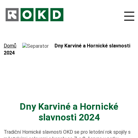
Domů
Dny Karviné a Hornické slavnosti
2024
O nás
Odpovědná firma
Dny Karviné a Hornické
Nové podnikatelské projekty
slavnosti 2024
Orgány společnosti
Tradiční Hornické slavnosti OKD se pro letošní rok spojily s